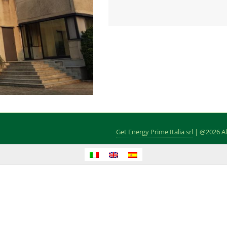
Get Energy Prime Italia srl
| @2026 All